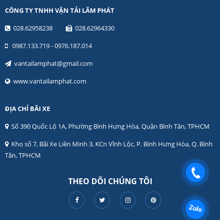
CÔNG TY TNHH VẬN TẢI LÂM PHÁT
028.62958238
028.62964330
0987.133.719 - 0976.187.014
vantailamphat@gmail.com
www.vantailamphat.com
ĐỊA CHỈ BÃI XE
Số 390 Quốc Lộ 1A, Phường Bình Hưng Hòa, Quận Bình Tân, TPHCM
Kho số 7, Bãi Xe Liên Minh 3, KCn Vĩnh Lộc, P. Bình Hưng Hòa, Q. Bình
Tân, TPHCM
THEO DÕI CHÚNG TÔI